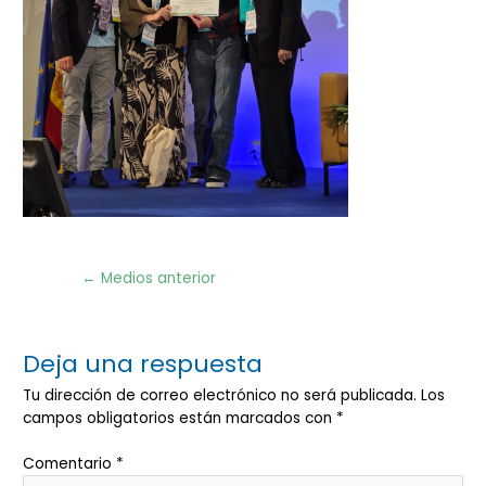
Navegación
←
Medios anterior
de
entradas
Deja una respuesta
Tu dirección de correo electrónico no será publicada.
Los
campos obligatorios están marcados con
*
Comentario
*