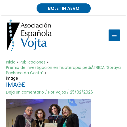
Ir
BOLETÍN AEVO
al
contenido
MAIN
MEN
Inicio
Publicaciones
Premio de investigación en fisioterapia pediÁTRICA “Soraya
Pacheco da Costa”
image
IMAGE
Deja un comentario
/ Por
Vojta
/
25/02/2026