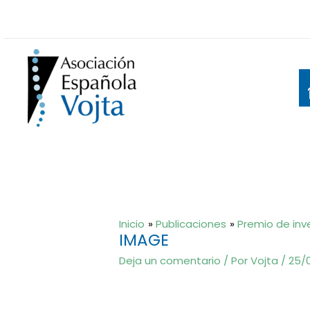
Ir
al
contenido
Inicio
Publicaciones
Premio de inv
IMAGE
Deja un comentario
/ Por
Vojta
/
25/