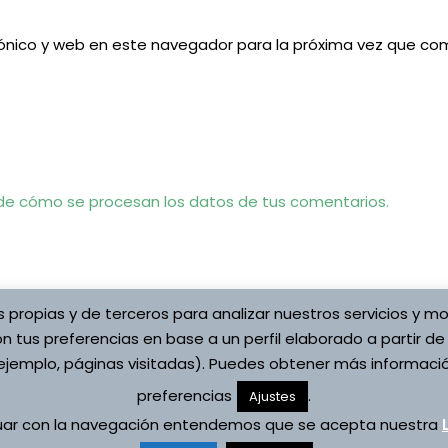
ónico y web en este navegador para la próxima vez que co
e cómo se procesan los datos de tus comentarios.
s propias y de terceros para analizar nuestros servicios y mo
n tus preferencias en base a un perfil elaborado a partir de
jemplo, páginas visitadas). Puedes obtener más informació
preferencias
.
Copyright © 2026 Asociaci
Ajustes
ítica de cookies
Vojta
nuar con la navegación entendemos que se acepta nuestra
s