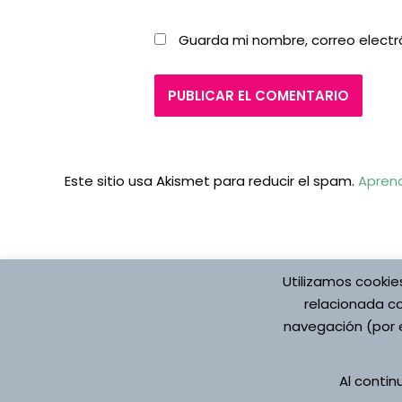
Guarda mi nombre, correo electr
Este sitio usa Akismet para reducir el spam.
Aprend
Utilizamos cookie
relacionada co
navegación (por e
Protección de datos
Aviso Legal
Pol
Al conti
Registro de Actividade