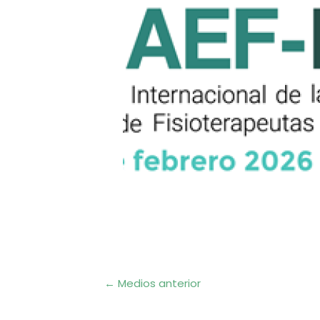
Navegación
←
Medios anterior
de
entradas