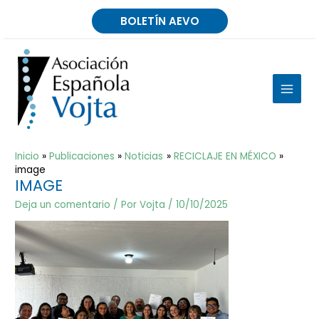
Ir
BOLETÍN AEVO
al
contenido
MAIN
MEN
Inicio
Publicaciones
Noticias
RECICLAJE EN MÉXICO
image
IMAGE
Deja un comentario
/ Por
Vojta
/
10/10/2025