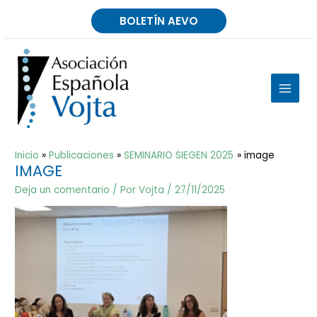
Ir
BOLETÍN AEVO
al
contenido
MAIN
MEN
Inicio
Publicaciones
SEMINARIO SIEGEN 2025
image
IMAGE
Deja un comentario
/ Por
Vojta
/
27/11/2025