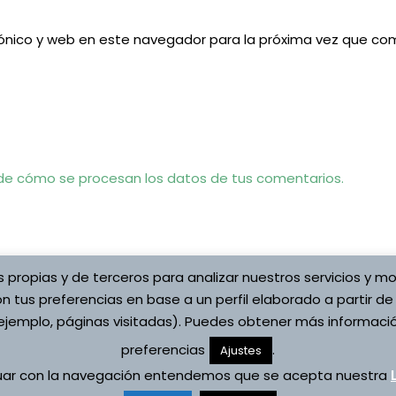
ónico y web en este navegador para la próxima vez que co
e cómo se procesan los datos de tus comentarios.
s propias y de terceros para analizar nuestros servicios y mo
n tus preferencias en base a un perfil elaborado a partir de
jemplo, páginas visitadas). Puedes obtener más informació
preferencias
.
Copyright © 2026 Asociaci
Ajustes
ítica de cookies
Vojta
nuar con la navegación entendemos que se acepta nuestra
s