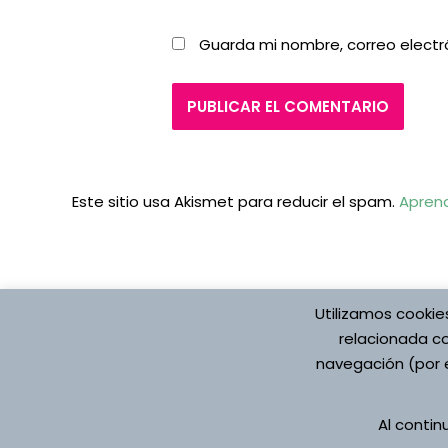
Guarda mi nombre, correo electr
Este sitio usa Akismet para reducir el spam.
Aprend
Utilizamos cookie
relacionada co
navegación (por e
Protección de datos
Aviso Legal
Pol
Al conti
Registro de Actividade