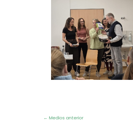
Navegación
←
Medios anterior
de
entradas