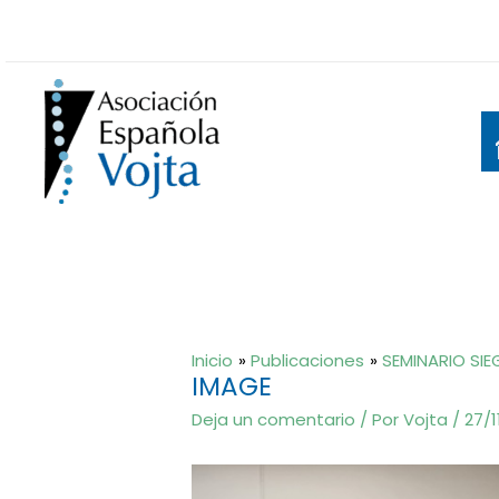
Ir
al
contenido
Inicio
Publicaciones
SEMINARIO SIE
IMAGE
Deja un comentario
/ Por
Vojta
/
27/1