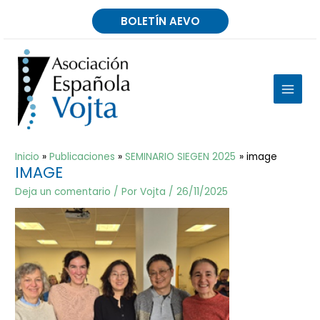
Ir
BOLETÍN AEVO
al
contenido
MAIN
MEN
Inicio
Publicaciones
SEMINARIO SIEGEN 2025
image
IMAGE
Deja un comentario
/ Por
Vojta
/
26/11/2025