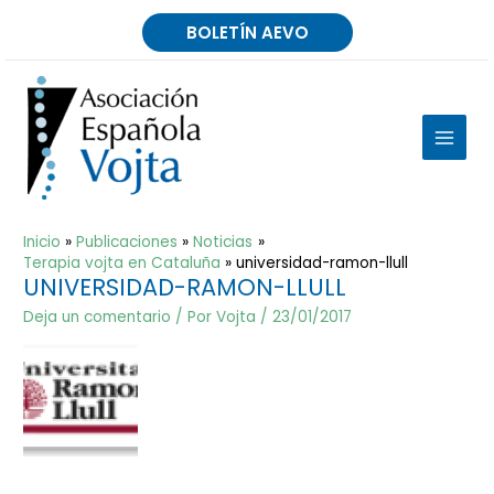
Ir
BOLETÍN AEVO
al
contenido
MAIN
MEN
Inicio
Publicaciones
Noticias
Terapia vojta en Cataluña
universidad-ramon-llull
UNIVERSIDAD-RAMON-LLULL
Deja un comentario
/ Por
Vojta
/
23/01/2017