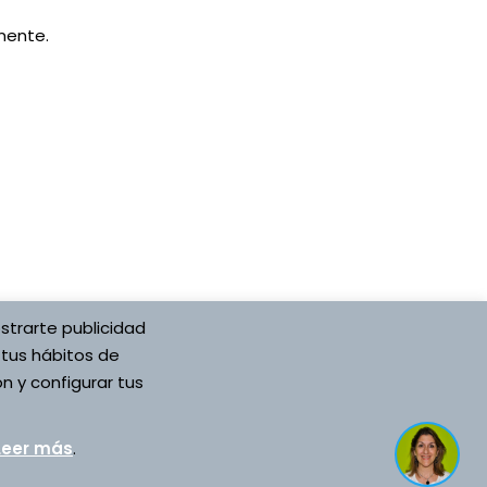
mente.
strarte publicidad
 tus hábitos de
n y configurar tus
ón Española
Desarrollado por Asociación Española
Leer más
.
Vojta