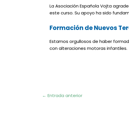
La Asociación Española Vojta agradec
este curso. Su apoyo ha sido fundame
Formación de Nuevos Ter
Estamos orgullosos de haber formado
con alteraciones motoras infantiles.
Navegación
←
Entrada anterior
de
entradas