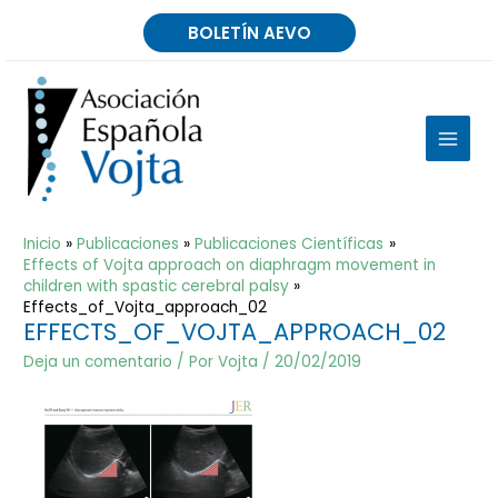
Ir
BOLETÍN AEVO
al
contenido
MAIN
MEN
Inicio
Publicaciones
Publicaciones Científicas
Effects of Vojta approach on diaphragm movement in
children with spastic cerebral palsy
Effects_of_Vojta_approach_02
EFFECTS_OF_VOJTA_APPROACH_02
Deja un comentario
/ Por
Vojta
/
20/02/2019