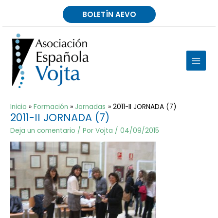
Ir
BOLETÍN AEVO
al
contenido
MAIN
MEN
Inicio
Formación
Jornadas
2011-II JORNADA (7)
2011-II JORNADA (7)
Deja un comentario
/ Por
Vojta
/
04/09/2015