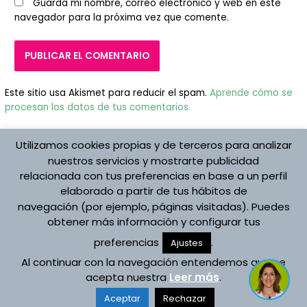
Guarda mi nombre, correo electrónico y web en este
navegador para la próxima vez que comente.
Este sitio usa Akismet para reducir el spam.
Aprende cómo se
procesan los datos de tus comentarios.
Utilizamos cookies propias y de terceros para analizar
nuestros servicios y mostrarte publicidad
relacionada con tus preferencias en base a un perfil
elaborado a partir de tus hábitos de
Protección de datos
navegación (por ejemplo, páginas visitadas). Puedes
Aviso Legal
obtener más información y configurar tus
Política de cookies
preferencias
.
Registro de Actividades
Ajustes
Al continuar con la navegación entendemos que se
Copyright © 2026 Asociación Española Vojta
acepta nuestra
Leer más
.
Desarrollado por Asociación Española Vojta
Aceptar
Rechazar