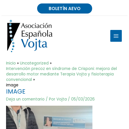
Ir
BOLETÍN AEVO
al
contenido
MAIN
MEN
Inicio
Uncategorized
Intervención precoz en síndrome de Crisponi: mejora del
desarrollo motor mediante Terapia Vojta y fisioterapia
convencional
image
IMAGE
Deja un comentario
/ Por
Vojta
/
05/03/2026