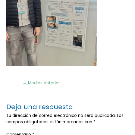
Navegación
←
Medios anterior
de
entradas
Deja una respuesta
Tu dirección de correo electrónico no será publicada.
Los
campos obligatorios están marcados con
*
Comentario
*