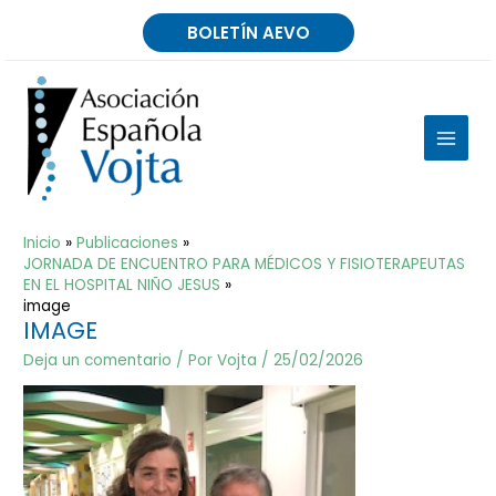
Ir
BOLETÍN AEVO
al
contenido
MAIN
MEN
Inicio
Publicaciones
JORNADA DE ENCUENTRO PARA MÉDICOS Y FISIOTERAPEUTAS
EN EL HOSPITAL NIÑO JESUS
image
IMAGE
Deja un comentario
/ Por
Vojta
/
25/02/2026